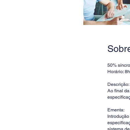
Sobr
50% síncr
Horário: 8
Descrição:
Ao final d
especifica
Ementa:
Introdução
especifica
sistema de