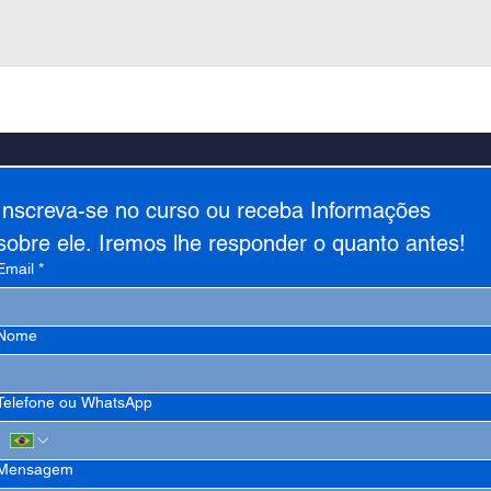
Inscreva-se no curso ou receba Informações 
sobre ele. Iremos lhe responder o quanto antes!
Email
*
Nome
Telefone ou WhatsApp
Mensagem