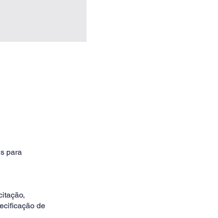
is para
citação,
ecificação de