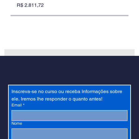
R$ 2.811,72
Inscreva-se no curso ou receba Informações sobre 
ele. Iremos lhe responder o quanto antes!
Email
*
Nome