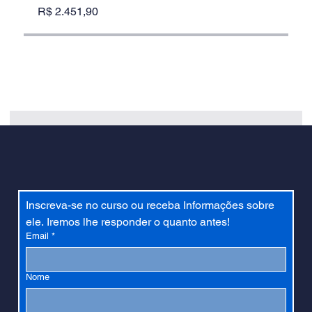
R$ 2.451,90
Inscreva-se no curso ou receba Informações sobre 
ele. Iremos lhe responder o quanto antes!
Email
*
Nome